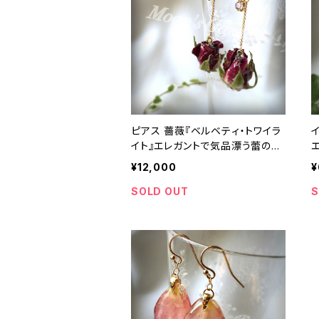
ピアス 薔薇『ベルベティ・トワイラ
イト』エレガントで気品漂う蕾のピ
アス【serial number0148】
¥12,000
¥
SOLD OUT
S