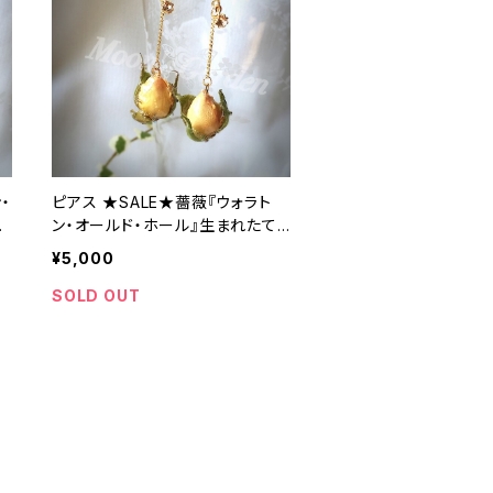
・
ピアス ★SALE★薔薇『ウォラト
い
ン・オールド・ホール』生まれたて
m
の可愛いい蕾のピアス【serial nu
¥5,000
mber0146
SOLD OUT