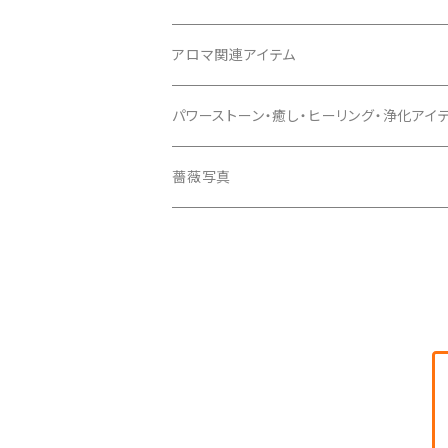
アロマ関連アイテム
アロマミスト
パワーストーン・癒し・ヒーリング・浄化アイ
〈リラックス・リフレッシュ〉の香り
薔薇写真
〈フローラルローズ〉の香り
〈ホワイトセージ浄化用〉の香り