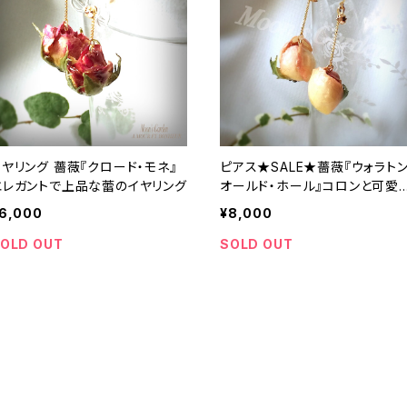
イヤリング 薔薇『クロード・モネ』
ピアス★SALE★薔薇『ウォラトン
エレガントで上品な蕾のイヤリング
オールド・ホール』コロンと可愛
色合いの蕾のピアス【serial nu
6,000
¥8,000
ber0147】
OLD OUT
SOLD OUT